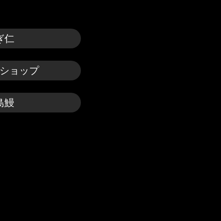
ぎ仁
ショップ
島鰻